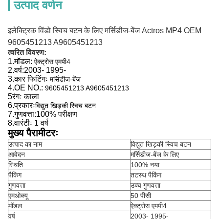
उत्पाद वर्णन
इलेक्ट्रिक विंडो स्विच बटन के लिए मर्सिडीज-बेंज Actros MP4 OEM
9605451213 A9605451213
त्वरित विवरण:
1.
मॉडल:
ऐक्ट्रोस एमपी4
2.
वर्ष:
2003- 1995-
3.
कार फिटिंगः
मर्सिडीज-बेंज
4.
OE NO.:
9605451213 A9605451213
5रंगः काला
6.
प्रकारः
विद्युत खिड़की स्विच बटन
7.
गुणवत्ता:
100% परीक्षण
8.
वारंटीः 1 वर्ष
मुख्य पैरामीटरः
उत्पाद का नाम
विद्युत खिड़की स्विच बटन
आवेदन
मर्सिडीज-बेंज के लिए
स्थिति
100% नया
पैकिंग
तटस्थ पैकिंग
गुणवत्ता
उच्च गुणवत्ता
एमओक्यू
50 पीसी
मॉडल
ऐक्ट्रोस एमपी4
वर्ष
2003- 1995-