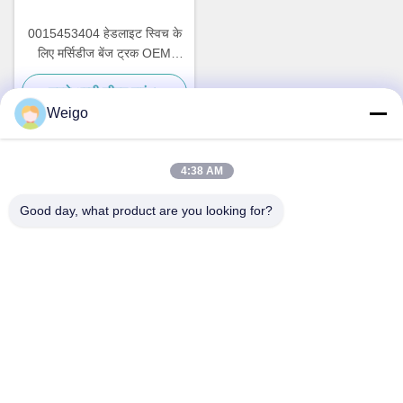
0015453404 हेडलाइट स्विच के
लिए मर्सिडीज बेंज ट्रक OEM
0015452704 0015451804
सबसे अच्छी कीमत पाएं
Weigo
4:38 AM
त्वरित संपर्क
Good day, what product are you looking for?
पता
जिओ उद्योग क्षेत्र, रुइयन शहर, झेजियांग प्रो, चीन 325200
टेलीफोन
86-18100162701
ईमेल
Sales@wegoparts.com