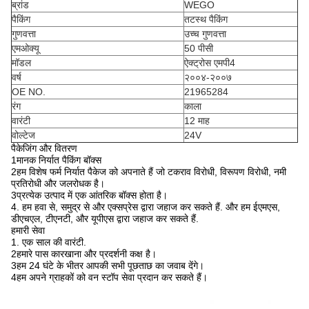
ब्रांड
WEGO
पैकिंग
तटस्थ पैकिंग
गुणवत्ता
उच्च गुणवत्ता
एमओक्यू
50 पीसी
मॉडल
ऐक्ट्रोस एमपी4
वर्ष
२००४-२००७
OE NO.
21965284
रंग
काला
वारंटी
12 माह
वोल्टेज
24V
पैकेजिंग और वितरण
1मानक निर्यात पैकिंग बॉक्स
2हम विशेष फर्म निर्यात पैकेज को अपनाते हैं जो टकराव विरोधी, विरूपण विरोधी, नमी
प्रतिरोधी और जलरोधक है।
3प्रत्येक उत्पाद में एक आंतरिक बॉक्स होता है।
4. हम हवा से, समुद्र से और एक्सप्रेस द्वारा जहाज कर सकते हैं. और हम ईएमएस,
डीएचएल, टीएनटी, और यूपीएस द्वारा जहाज कर सकते हैं.
हमारी सेवा
1. एक साल की वारंटी.
2हमारे पास कारखाना और प्रदर्शनी कक्ष है।
3हम 24 घंटे के भीतर आपकी सभी पूछताछ का जवाब देंगे।
4हम अपने ग्राहकों को वन स्टॉप सेवा प्रदान कर सकते हैं।