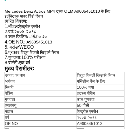
Mercedes Benz Actros MP4 ट्रक OEM A9605451013 के लिए
इलेक्ट्रिक पावर विंडो स्विच
त्वरित विवरण:
1.
मॉडल:
ऐक्ट्रोस एमपी4
2.
वर्ष:
२००४-२०१८
3.
कार फिटिंगः
मर्सिडीज बेंज
4.
OE NO.:
A9605451013
5. ब्रांडःWEGO
6.
प्रकारः
विद्युत बिजली खिड़की स्विच
7.
गुणवत्ता:
100% परीक्षण
8.
वारंटीःएक वर्ष
मुख्य पैरामीटरः
उत्पाद का नाम
विद्युत बिजली खिड़की स्विच
आवेदन
मर्सिडीज बेंज के लिए
स्थिति
100% नया
पैकिंग
तटस्थ पैकिंग
गुणवत्ता
उच्च गुणवत्ता
एमओक्यू
50 पीसी
मॉडल
ऐक्ट्रोस एमपी4
वर्ष
२००४-२०१८
OE NO.
A9605451013