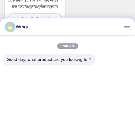
ट्रक हेडलाइट स्विच के लिए मर्सिडीज
बेंज एट्रॉस/एंटोस/एरोक्स/एक्सोर
OEM 9435451014
सबसे अच्छी कीमत पाएं
Weigo
8:08 AM
त्वरित संपर्क
Good day, what product are you looking for?
पता
जिओ उद्योग क्षेत्र, रुइयन शहर, झेजियांग प्रो, चीन 325200
टेलीफोन
86-18100162701
ईमेल
Sales@wegoparts.com