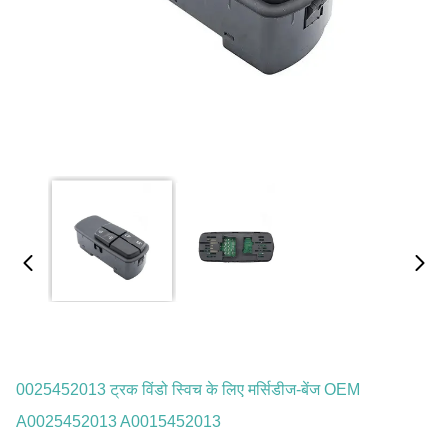
0025452013 ट्रक विंडो स्विच के लिए मर्सिडीज-बेंज OEM
A0025452013 A0015452013