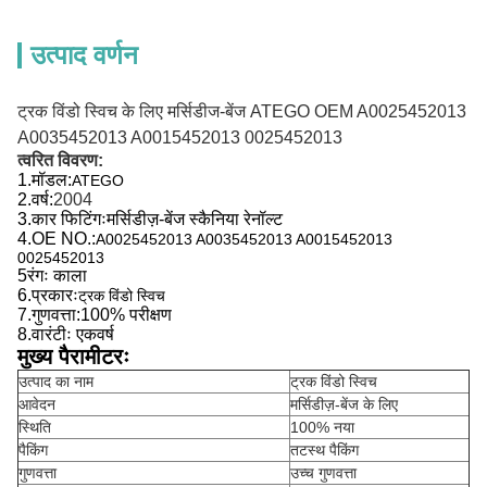
उत्पाद वर्णन
ट्रक विंडो स्विच के लिए मर्सिडीज-बेंज ATEGO OEM A0025452013
A0035452013 A0015452013 0025452013
त्वरित विवरण:
1.
मॉडल:
ATEGO
2.
वर्ष:
2004
3.
कार फिटिंगः
मर्सिडीज़-बेंज स्कैनिया रेनॉल्ट
4.
OE NO.:
A0025452013 A0035452013 A0015452013
0025452013
5रंगः काला
6.
प्रकारः
ट्रक विंडो स्विच
7.
गुणवत्ता:
100% परीक्षण
8.
वारंटीः एक
वर्ष
मुख्य पैरामीटरः
उत्पाद का नाम
ट्रक विंडो स्विच
आवेदन
मर्सिडीज़-बेंज के लिए
स्थिति
100% नया
पैकिंग
तटस्थ पैकिंग
गुणवत्ता
उच्च गुणवत्ता