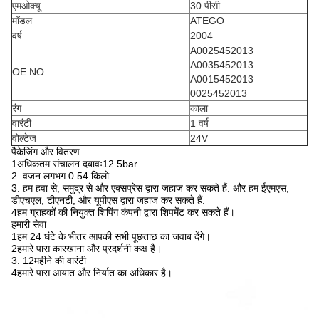
एमओक्यू
30 पीसी
मॉडल
ATEGO
वर्ष
2004
A0025452013
A0035452013
OE NO.
A0015452013
0025452013
रंग
काला
वारंटी
1 वर्ष
वोल्टेज
24V
पैकेजिंग और वितरण
1अधिकतम संचालन दबावः12.5bar
2. वजन लगभग 0.54 किलो
3. हम हवा से, समुद्र से और एक्सप्रेस द्वारा जहाज कर सकते हैं. और हम ईएमएस,
डीएचएल, टीएनटी, और यूपीएस द्वारा जहाज कर सकते हैं.
4हम ग्राहकों की नियुक्त शिपिंग कंपनी द्वारा शिपमेंट कर सकते हैं।
हमारी सेवा
1हम 24 घंटे के भीतर आपकी सभी पूछताछ का जवाब देंगे।
2हमारे पास कारखाना और प्रदर्शनी कक्ष है।
3. 12
महीने की वारंटी
4हमारे पास आयात और निर्यात का अधिकार है।