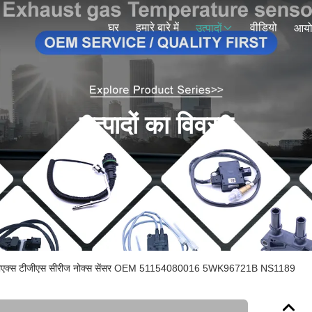
घर
हमारे बारे में
वीडियो
उत्पादों
आय
उत्पादों का विवरण
जीएक्स टीजीएस सीरीज नोक्स सेंसर OEM 51154080016 5WK96721B NS1189