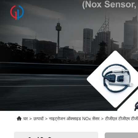
घर
>
उत्पादों
>
नाइट्रोजन ऑक्साइड NOx सेंसर
>
टीजीएल टीजीएम टी