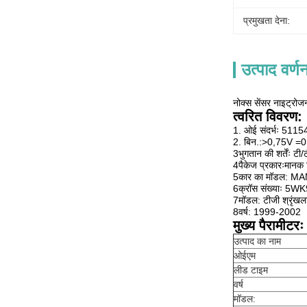
प्रमुखता देना:
उत्पाद वर्ण
नोक्स सेंसर नाइट
त्वरित विवरण:
1. ओई संदर्भः 51
2. बिन.:>0,75V =0
3भुगतान की शर्तेंः टी/ट
4पैकेज प्रकारःमानक नि
5कार का मॉडल: MA
6क्रॉस संख्याः 5
7मॉडल: टीजी श्रृंखल
8वर्ष: 1999-2002
मुख्य पैरामीटरः
उत्पाद का नाम
ओईएम
लीड टाइम
वर्ष
मॉडल: