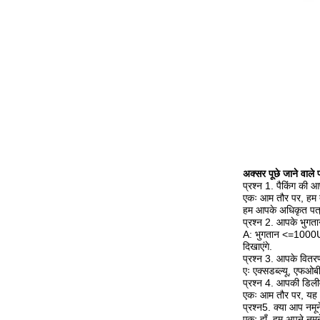
अक्सर पूछे जाने वाले प
प्रश्न 1. पैकिंग की आपक
एकः आम तौर पर, हम तटस
हम आपके अधिकृत पत्र 
प्रश्न 2. आपके भुगतान 
A: भुगतान <=1000USD
दिखाएंगे.
प्रश्न 3. आपके वितरण क
एः एक्सडब्ल्यू, एफ
प्रश्न 4. आपकी डिली
एकः आम तौर पर, यह आ
प्रश्न5. क्या आप नमू
एकः हाँ, हम अपने नमून