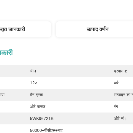
स्तृत जानकारी
उत्पाद वर्णन
नकारी
चीन
प्रमाणन:
12v
वर्ष:
गया:
मैन ट्रक
उत्पादन का 
ओई मानक
रंग:
5WK96721B
ओई सं।:
50000+पीसीएस+माह