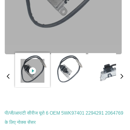
पी/जी/आर/टी सीरीज यूरो 6 OEM 5WK97401 2294291 2064769
के लिए नोक्स सेंसर