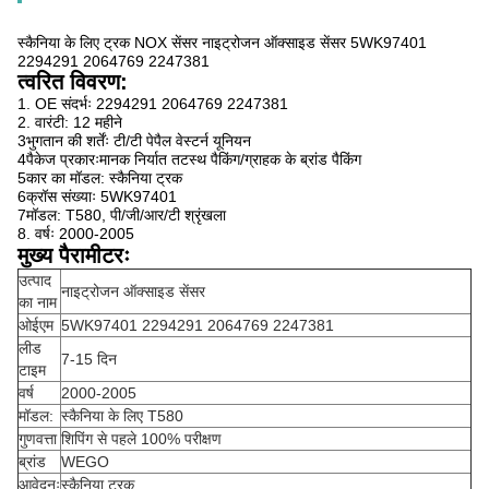
स्कैनिया के लिए ट्रक NOX सेंसर नाइट्रोजन ऑक्साइड सेंसर 5WK97401
2294291 2064769 2247381
त्वरित विवरण:
1. OE संदर्भः 2294291 2064769 2247381
2. वारंटी: 12 महीने
3भुगतान की शर्तेंः टी/टी पेपैल वेस्टर्न यूनियन
4पैकेज प्रकारःमानक निर्यात तटस्थ पैकिंग/ग्राहक के ब्रांड पैकिंग
5कार का मॉडल: स्कैनिया ट्रक
6क्रॉस संख्याः 5WK97401
7मॉडल: T580, पी/जी/आर/टी श्रृंखला
8. वर्षः 2000-2005
मुख्य पैरामीटरः
उत्पाद
नाइट्रोजन ऑक्साइड सेंसर
का नाम
ओईएम
5WK97401 2294291 2064769 2247381
लीड
7-15 दिन
टाइम
वर्ष
2000-2005
मॉडल:
स्कैनिया के लिए T580
गुणवत्ता
शिपिंग से पहले 100% परीक्षण
ब्रांड
WEGO
आवेदनः
स्कैनिया ट्रक