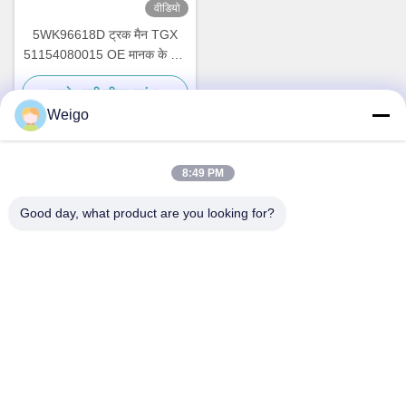
वीडियो
5WK96618D ट्रक मैन TGX
51154080015 OE मानक के लिए
NOx सेंसर
सबसे अच्छी कीमत पाएं
Weigo
8:49 PM
त्वरित संपर्क
Good day, what product are you looking for?
पता
जिओ उद्योग क्षेत्र, रुइयन शहर, झेजियांग प्रो, चीन 325200
टेलीफोन
86-18100162701
ईमेल
Sales@wegoparts.com