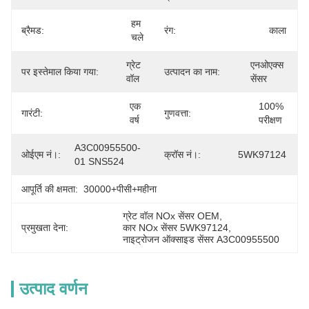
हम 
ब्रैमड:
रंग:
काला
चले
ग्रेट 
एनओएक्स 
पर इस्तेमाल किया गया:
उत्पादन का नाम:
वॉल
सेंसर
एक 
100% 
गारंटी:
गुणवत्ता:
वर्ष
परीक्षण
A3C00955500- 
ओईएम नं।:
क्रॉस नं।:
5WK97124
01 SNS524
आपूर्ति की क्षमता:
30000+पीसी+महीना
ग्रेट वॉल NOx सेंसर OEM
, 
प्रमुखता देना:
कार NOx सेंसर 5WK97124
, 
नाइट्रोजन ऑक्साइड सेंसर A3C00955500
उत्पाद वर्णन