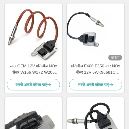
वीडियो
लाल OEM 12V मर्सिडीज NOx
मर्सिडीज E400 E350 कार NOx
सेंसर W166 W172 W205
सेंसर 12V 5WK96681C
W221 W212 C300 ML350
A0009053403
सबसे अच्छी कीमत पाएं
सबसे अच्छी कीमत पाएं