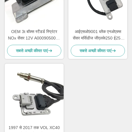
OEM 3t बॉक्स स्टैंडर्ड स्प्रिंटर
आईएसओ9001 ब्लैक एनओएक्स
NOx सेंसर 12V A0009050008
सेंसर मर्सिडीज जीएलके250 ई250
5WK96681D
ओईएम 5WK96682A
सबसे अच्छी कीमत पाएं
सबसे अच्छी कीमत पाएं
A0009057000
1997 से 2017 तक VOL XC40