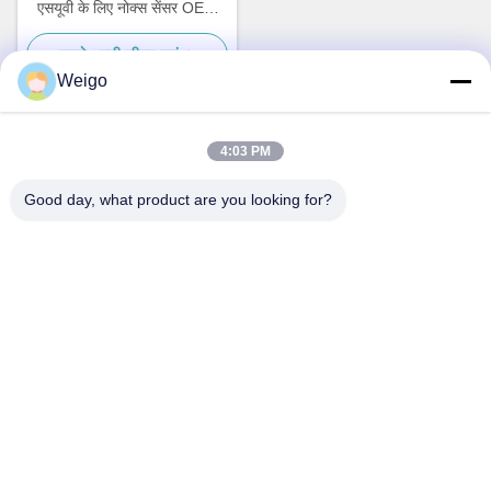
एसयूवी के लिए नोक्स सेंसर OEM
22303390 5WK97367
सबसे अच्छी कीमत पाएं
Weigo
4:03 PM
त्वरित संपर्क
Good day, what product are you looking for?
पता
जिओ उद्योग क्षेत्र, रुइयन शहर, झेजियांग प्रो, चीन 325200
टेलीफोन
86-18100162701
ईमेल
Sales@wegoparts.com