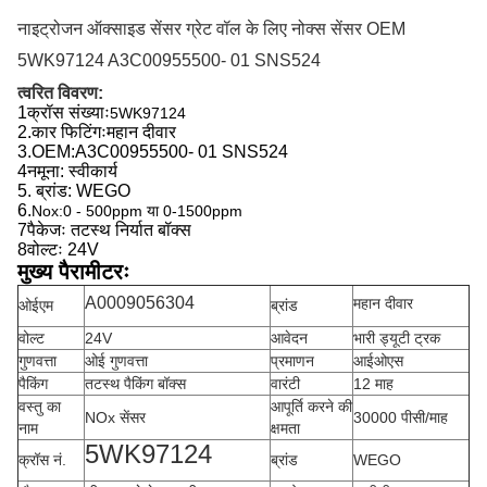
नाइट्रोजन ऑक्साइड सेंसर ग्रेट वॉल के लिए नोक्स सेंसर OEM
5WK97124 A3C00955500- 01 SNS524
त्वरित विवरण:
1क्रॉस संख्याः
5WK97124
2.
कार फिटिंगः
महान दीवार
3.
OEM:
A3C00955500- 01 SNS524
4नमूना: स्वीकार्य
5. ब्रांड: WEGO
6.
Nox:0 - 500ppm या 0-1500ppm
7पैकेजः तटस्थ निर्यात बॉक्स
8वोल्टः 24V
मुख्य पैरामीटरः
A0009056304
महान दीवार
ओईएम
ब्रांड
वोल्ट
24V
आवेदन
भारी ड्यूटी ट्रक
गुणवत्ता
ओई गुणवत्ता
प्रमाणन
आईओएस
पैकिंग
तटस्थ पैकिंग बॉक्स
वारंटी
12 माह
वस्तु का
आपूर्ति करने की
NOx सेंसर
30000 पीसी/माह
नाम
क्षमता
5WK97124
क्रॉस नं.
ब्रांड
WEGO