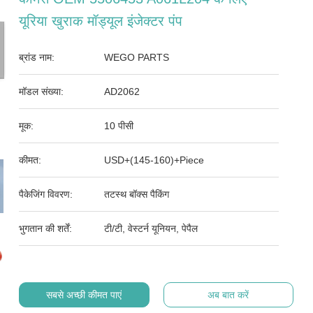
यूरिया खुराक मॉड्यूल इंजेक्टर पंप
ब्रांड नाम:
WEGO PARTS
मॉडल संख्या:
AD2062
मूक:
10 पीसी
कीमत:
USD+(145-160)+Piece
पैकेजिंग विवरण:
तटस्थ बॉक्स पैकिंग
भुगतान की शर्तें:
टी/टी, वेस्टर्न यूनियन, पेपैल
सबसे अच्छी कीमत पाएं
अब बात करें