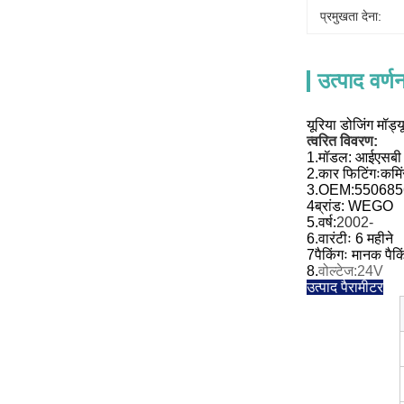
प्रमुखता देना:
उत्पाद वर्ण
यूरिया डोजिंग म
त्वरित विवरण:
1.
मॉडल:
आईएसबी 
2.
कार फिटिंगः
कमि
3.
OEM:
550685
4ब्रांड: WEGO
5.
वर्ष:
2002-
6.
वारंटीः 6 महीने
7पैकिंगः मानक पैकि
8.
वोल्टेज:24V
उत्पाद पैरामीटर