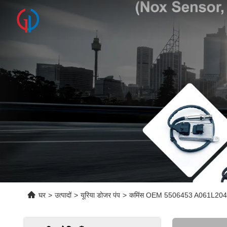
घर
>
उत्पादों
>
यूरिया डोजर पंप
>
कमिंस OEM 5506453 A061L204 के लि