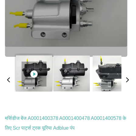
मर्सिडीज बेंज A0001400378 A0001400478 A0001400578 के
लिए Scr पार्ट्स ट्रक यूरिया Adblue पंप