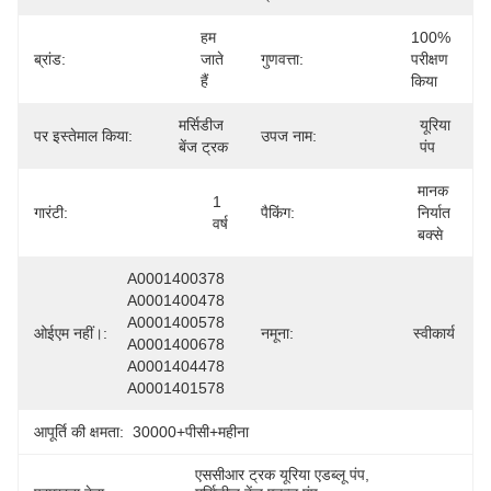
हम 
100% 
ब्रांड:
जाते 
गुणवत्ता:
परीक्षण 
हैं
किया
मर्सिडीज 
यूरिया 
पर इस्तेमाल किया:
उपज नाम:
बेंज ट्रक
पंप
मानक 
1 
गारंटी:
पैकिंग:
निर्यात 
वर्ष
बक्से
A0001400378 
A0001400478 
A0001400578 
ओईएम नहीं।:
नमूना:
स्वीकार्य
A0001400678 
A0001404478 
A0001401578
आपूर्ति की क्षमता:
30000+पीसी+महीना
एससीआर ट्रक यूरिया एडब्लू पंप
, 