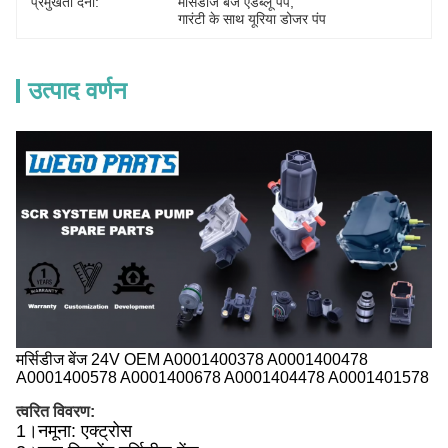
प्रमुखता देना:
मर्सिडीज बेंज एडब्लू पंप
, 
गारंटी के साथ यूरिया डोजर पंप
उत्पाद वर्णन
मर्सिडीज बेंज 24V OEM A0001400378 A0001400478
A0001400578 A0001400678 A0001404478 A0001401578
त्वरित विवरण:
1।
नमूना:
एक्ट्रोस