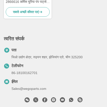
2866616 कमिंस यूरिया पंप पार्ट्स के
लिए पेंच नट के साथ यूरिया इंजेक्टर
सबसे अच्छी कीमत पाएं
त्वरित संपर्क
पता
जिओ उद्योग क्षेत्र, रुइयन शहर, झेजियांग प्रो, चीन 325200
टेलीफोन
86-18100162701
ईमेल
Sales@wegoparts.com