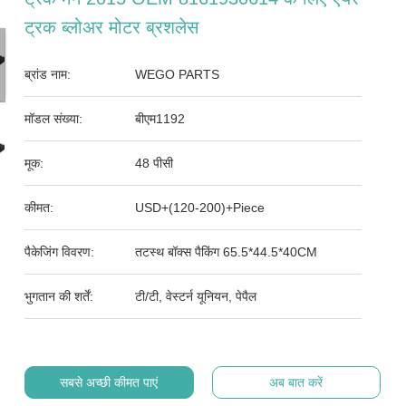
ट्रक ब्लोअर मोटर ब्रशलेस
ब्रांड नाम:
WEGO PARTS
मॉडल संख्या:
बीएम1192
मूक:
48 पीसी
कीमत:
USD+(120-200)+Piece
पैकेजिंग विवरण:
तटस्थ बॉक्स पैकिंग 65.5*44.5*40CM
भुगतान की शर्तें:
टी/टी, वेस्टर्न यूनियन, पेपैल
सबसे अच्छी कीमत पाएं
अब बात करें