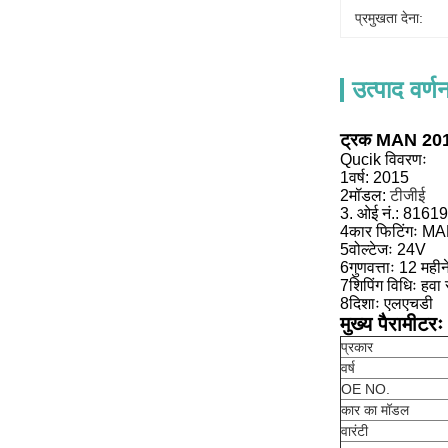
प्रमुखता देना:
उत्पाद वर्ण
ट्रक MAN 201
Qucik विवरणः
1वर्ष:
2015
2मॉडल:
टीजीई
3. ओई नं.:
81619
4कार फिटिंगः M
5वोल्टेजः 24V
6गुणवत्ताः 12 महीन
7शिपिंग विधिः हवा से
8दिशाः एलएचडी
मुख्य पैरामीटरः
प्रकार
वर्ष
OE NO.
कार का मॉडल
वारंटी