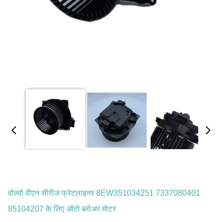
वोल्वो वीएन सीरीज फ्रेटलाइनर 8EW351034251 7337080401
85104207 के लिए ऑटो ब्लोअर मोटर