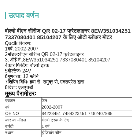
उत्पाद वर्णन
वोल्वो वीएन सीरीज QR 02-17 फ्रेटलाइनर 8EW351034251
7337080401 85104207 के लिए ऑटो ब्लोअर मोटर
Qucik विवरणः
1वर्ष:
2002-2007
2मॉडल:
वीएन सीरीज QR 02-17 फ्रेटलाइनर
3. ओई नं.:
8EW351034251 7337080401 85104207
4कार फिटिंगः वोल्वो ट्रक
5वोल्टेजः 24V
6गुणवत्ताः 12 महीने
7शिपिंग विधिः हवा से, समुद्र से, एक्सप्रेस द्वारा
8दिशाः एलएचडी
मुख्य पैरामीटरः
प्रकार
फैन
वर्ष
2002-2007
OE NO.
84223451 7484223451 7482407985
कार का मॉडल
वोल्वो ट्रक के लिए
वारंटी
1 वर्ष
स्थान
झेजियांग चीन