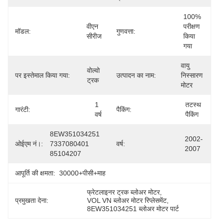
100% 
वीएन 
परीक्षण 
मॉडल:
गुणवत्ता:
सीरीज
किया 
गया
वायु 
वोल्वो 
पर इस्तेमाल किया गया:
उत्पादन का नाम:
निस्सारण 
ट्रक
​​मोटर
1 
तटस्थ 
गारंटी:
पैकिंग:
वर्ष
पैकिंग
8EW351034251 
2002-
ओईएम नं।:
7337080401 
वर्ष:
2007
85104207
आपूर्ति की क्षमता:
30000+पीसी+माह
फ्रेटलाइनर ट्रक ब्लोअर मोटर
, 
प्रमुखता देना:
VOL VN ब्लोअर मोटर रिप्लेसमेंट
, 
8EW351034251 ब्लोअर मोटर पार्ट