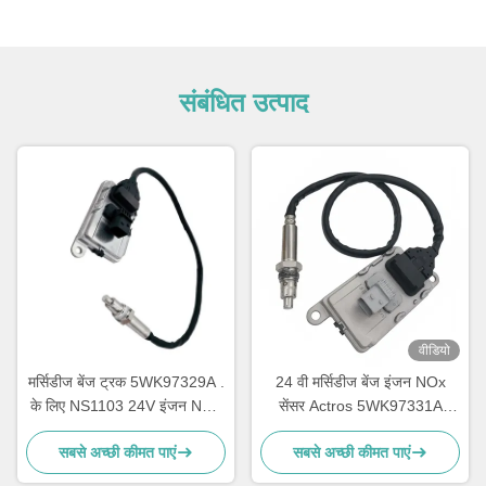
संबंधित उत्पाद
वीडियो
मर्सिडीज बेंज ट्रक 5WK97329A .
24 वी मर्सिडीज बेंज इंजन NOx
के लिए NS1103 24V इंजन NOx
सेंसर Actros 5WK97331A
सेंसर
A0101531628
सबसे अच्छी कीमत पाएं
सबसे अच्छी कीमत पाएं