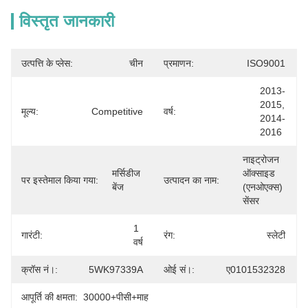
विस्तृत जानकारी
उत्पत्ति के प्लेस:
चीन
प्रमाणन:
ISO9001
2013-
2015, 
मूल्य:
Competitive
वर्ष:
2014-
2016
नाइट्रोजन 
मर्सिडीज 
ऑक्साइड 
पर इस्तेमाल किया गया:
उत्पादन का नाम:
बेंज
(एनओएक्स) 
सेंसर
1 
गारंटी:
रंग:
स्लेटी
वर्ष
क्रॉस नं।:
5WK97339A
ओई सं।:
ए0101532328
आपूर्ति की क्षमता:
30000+पीसी+माह