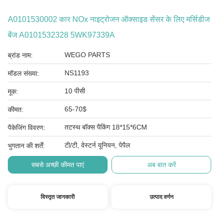
A0101530002 कार NOx नाइट्रोजन ऑक्साइड सेंसर के लिए मर्सिडीज
बेंज A0101532328 5WK97339A
WEGO PARTS
ब्रांड नाम:
NS1193
मॉडल संख्या:
10 पीसी
मूक:
65-70$
कीमत:
तटस्थ बॉक्स पैकिंग 18*15*6CM
पैकेजिंग विवरण:
टी/टी, वेस्टर्न यूनियन, पेपैल
भुगतान की शर्तें:
सबसे अच्छी कीमत पाएं
अब बात करें
विस्तृत जानकारी
उत्पाद वर्णन