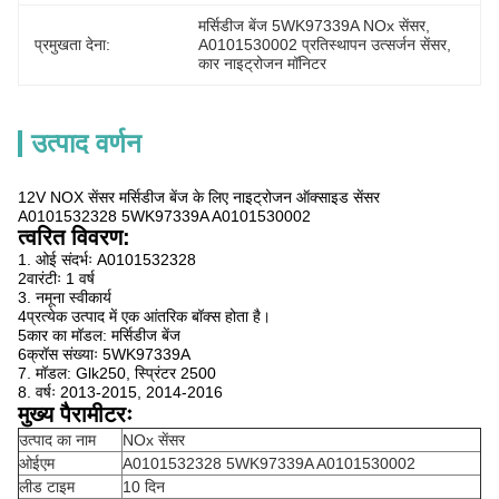
मर्सिडीज बेंज 5WK97339A NOx सेंसर
, 
प्रमुखता देना:
A0101530002 प्रतिस्थापन उत्सर्जन सेंसर
, 
कार नाइट्रोजन मॉनिटर
उत्पाद वर्णन
12V NOX सेंसर मर्सिडीज बेंज के लिए नाइट्रोजन ऑक्साइड सेंसर
A0101532328 5WK97339A A0101530002
त्वरित विवरण:
1. ओई संदर्भः A0101532328
2वारंटीः 1 वर्ष
3. नमूना स्वीकार्य
4प्रत्येक उत्पाद में एक आंतरिक बॉक्स होता है।
5कार का मॉडल: मर्सिडीज बेंज
6क्रॉस संख्याः 5WK97339A
7. मॉडल: Glk250, स्प्रिंटर 2500
8. वर्षः 2013-2015, 2014-2016
मुख्य पैरामीटरः
उत्पाद का नाम
NOx सेंसर
ओईएम
A0101532328 5WK97339A A0101530002
लीड टाइम
10 दिन