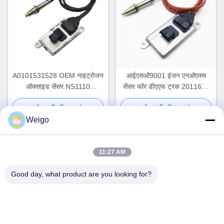
A0101531528 OEM नाइट्रोजन
आईएसओ9001 इंजन एनओएक्स
ऑक्साइड सेंसर NS1110
सेंसर फॉर डीएएफ ट्रक 2011649
Mercedes Actros NOx सेंसर
1793379 5WK96628B
सबसे अच्छी कीमत पाएं
सबसे अच्छी कीमत पाएं
5WK97330A
1697586
Weigo
11:27 AM
त्वरित संपर्क
Good day, what product are you looking for?
पता
जिओ उद्योग क्षेत्र, रुइयन शहर, झेजियांग प्रो, चीन 325200
टेलीफोन