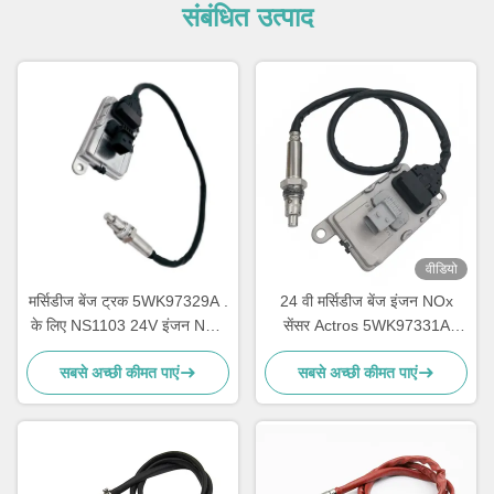
संबंधित उत्पाद
वीडियो
मर्सिडीज बेंज ट्रक 5WK97329A .
24 वी मर्सिडीज बेंज इंजन NOx
के लिए NS1103 24V इंजन NOx
सेंसर Actros 5WK97331A
सेंसर
A0101531628
सबसे अच्छी कीमत पाएं
सबसे अच्छी कीमत पाएं