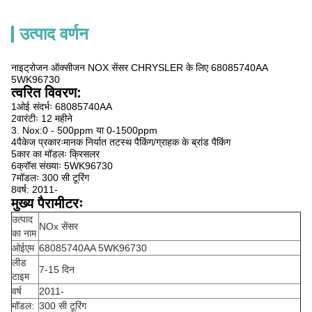
उत्पाद वर्णन
नाइट्रोजन ऑक्सीजन NOX सेंसर CHRYSLER के लिए 68085740AA
5WK96730
त्वरित विवरण:
1ओई संदर्भः 68085740AA
2वारंटीः 12 महीने
3. Nox:0 - 500ppm या 0-1500ppm
4पैकेज प्रकारःमानक निर्यात तटस्थ पैकिंग/ग्राहक के ब्रांड पैकिंग
5कार का मॉडलः क्रिसलर
6क्रॉस संख्याः 5WK96730
7मॉडलः 300 सी टूरिंग
8वर्ष: 2011-
मुख्य पैरामीटरः
उत्पाद
NOx सेंसर
का नाम
ओईएम
68085740AA 5WK96730
लीड
7-15 दिन
टाइम
वर्ष
2011-
मॉडल:
300 सी टूरिंग