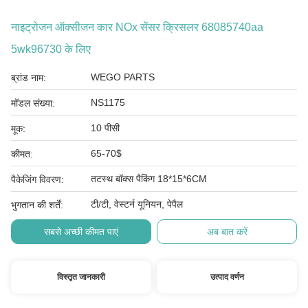
नाइट्रोजन ऑक्सीजन कार NOx सेंसर क्रिसलर 68085740aa
5wk96730 के लिए
WEGO PARTS
ब्रांड नाम:
NS1175
मॉडल संख्या:
10 पीसी
मूक:
65-70$
कीमत:
तटस्थ बॉक्स पैकिंग 18*15*6CM
पैकेजिंग विवरण:
टी/टी, वेस्टर्न यूनियन, पेपैल
भुगतान की शर्तें:
सबसे अच्छी कीमत पाएं
अब बात करें
विस्तृत जानकारी
उत्पाद वर्णन