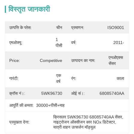
विस्तृत जानकारी
उत्पत्ति के प्लेस:
चीन
प्रमाणन:
ISO9001
1 
एमओक्यू:
वर्ष:
2011-
पीसी
एनओएक्स 
Price:
Competitive
उत्पादन का नाम:
सेंसर
एक 
गारंटी:
रंग:
काला
वर्ष
क्रॉस नं।:
5WK96730
ओई सं।:
68085740AA
आपूर्ति की क्षमता:
30000+पीसी+माह
क्रिसलर 5WK96730 68085740AA सेंसर
, 
प्रमुखता देना:
नाइट्रोजन ऑक्सीजन कार NOx डिटेक्टर
, 
यात्री वाहन उत्सर्जन मॉड्यूल