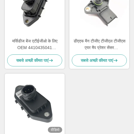
मर्सिडीज बेंज एटीईजीओ के लिए
डीएएफ मैन टीजीए टीजीएल टीजीएस
OEM 4410435041
एयर मैप प्रेशर सेंसर
0004303907 बूस्ट ट्रक प्रेशर
51274210216 0281002655
सबसे अच्छी कीमत पाएं
सबसे अच्छी कीमत पाएं
सेंसर 3
वीडियो