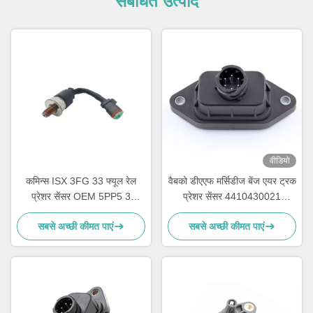
संबंधित उत्पाद
वीडियो
कमिन्स ISX 3FG 33 फ्यूल रेल
वैबको डीएएफ मर्सिडीज बेंज एयर ट्रक
प्रेशर सेंसर OEM 5PP5 3
प्रेशर सेंसर 4410430021
4954245
9325000011 1518729
सबसे अच्छी कीमत पाएं
सबसे अच्छी कीमत पाएं