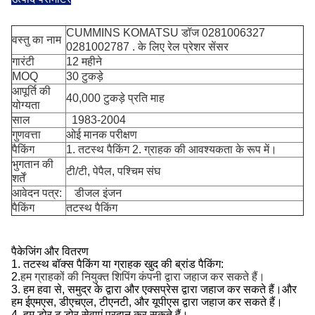
CUMMINS KOMATSU डॉज 0281006327
वस्तु का नाम
0281002787 . के लिए रेल प्रेशर सेंसर
गारंटी
12 महीने
MOQ
30 टुकड़े
आपूर्ति की
40,000 टुकड़े प्रति माह
योग्यता
साल
1983-2004
गुणवत्ता
ओई मानक परीक्षण
पैकिंग
1. तटस्थ पैकिंग 2. ग्राहक की आवश्यकता के रूप में।
भुगतान की
टी/टी, पेपैल, पश्चिम संघ
शर्तें
आवेदन पत्र:
डीजल इंजन
पैकिंग
तटस्थ पैकिंग
पैकेजिंग और वितरण
1. तटस्थ बॉक्स पैकिंग या ग्राहक खुद की ब्रांड पैकिंग:
2.
हम ग्राहकों की नियुक्त शिपिंग कंपनी द्वारा जहाज कर सकते हैं।
3. हम हवा से, समुद्र के द्वारा और एक्सप्रेस द्वारा जहाज कर सकते हैं।और
हम ईएमएस, डीएचएल, टीएनटी, और यूपीएस द्वारा जहाज कर सकते हैं।
4. हम डोर टू डोर सेवाएं प्रदान कर सकते हैं।