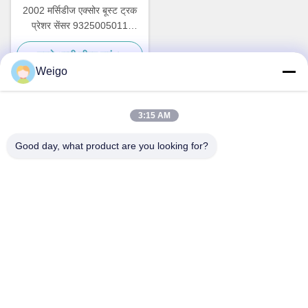
2002 मर्सिडीज एक्सोर बूस्ट ट्रक
प्रेशर सेंसर 9325005011
4410435041 0015426518
सबसे अच्छी कीमत पाएं
Weigo
3:15 AM
त्वरित संपर्क
Good day, what product are you looking for?
पता
जिओ उद्योग क्षेत्र, रुइयन शहर, झेजियांग प्रो, चीन 325200
टेलीफोन
86-18100162701
ईमेल
Sales@wegoparts.com