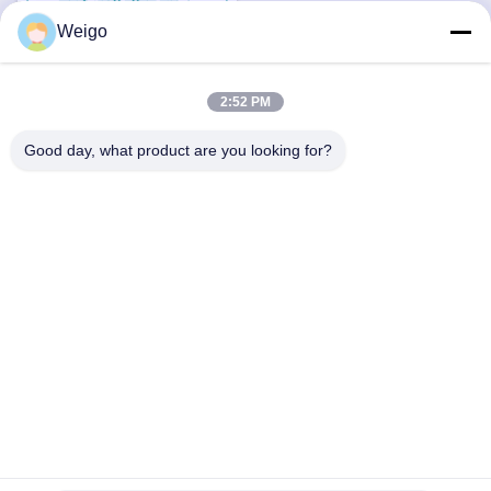
सबसे अच्छी कीमत पाएं
Weigo
2:52 PM
त्वरित संपर्क
Good day, what product are you looking for?
पता
जिओ उद्योग क्षेत्र, रुइयन शहर, झेजियांग प्रो, चीन 325200
टेलीफोन
86-18100162701
ईमेल
Sales@wegoparts.com
गोपनीयता नीति
|
साइटमैप
| चीन अच्छा गुणवत्ता इंजन NOx सेंसर आपूर्तिकर्ता।