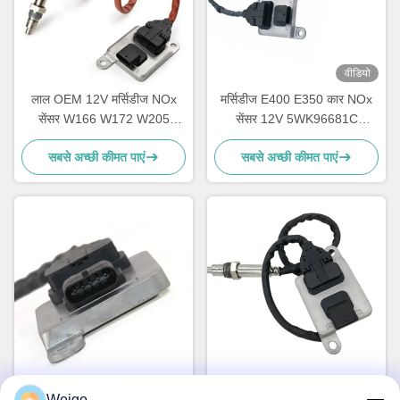
वीडियो
लाल OEM 12V मर्सिडीज NOx
मर्सिडीज E400 E350 कार NOx
सेंसर W166 W172 W205
सेंसर 12V 5WK96681C
W221 W212 C300 ML350
A0009053403
सबसे अच्छी कीमत पाएं
सबसे अच्छी कीमत पाएं
OEM 3t बॉक्स स्टैंडर्ड स्प्रिंटर
आईएसओ9001 ब्लैक एनओएक्स
Weigo