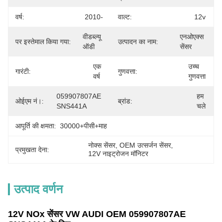
वर्ष:
2010-
वाल्ट:
12v
वीडब्ल्यू 
एनओएक्स 
पर इस्तेमाल किया गया:
उत्पादन का नाम:
ऑडी
सेंसर
एक 
उच्च 
गारंटी:
गुणवत्ता:
वर्ष
गुणवत्ता
059907807AE 
हम 
ओईएम नं।:
ब्रांड:
SNS441A
चले
आपूर्ति की क्षमता:
30000+पीसी+माह
नोक्स सेंसर
, 
OEM उत्सर्जन सेंसर
, 
प्रमुखता देना:
12V नाइट्रोजन मॉनिटर
उत्पाद वर्णन
12V NOx सेंसर VW AUDI OEM 059907807AE