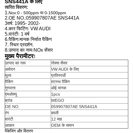
SNS441A के लिए
त्वरित विवरण:
1.
Nox:0 - 500ppm या 0-1500ppm
2.
OE NO.:
059907807AE SNS441A
3वर्ष: 1995- 2002-
4.
कार फिटिंगः
VW AUDI
5.
वारंटीः 1 वर्ष
6.
पैकिंगःमानक निर्यात पैकिंग
7. स्थिर प्रदर्शन.
8.
उत्पाद का नामः
NOx सेंसर
मुख्य पैरामीटरः
उत्पाद का नाम
नोक्स सेंसर
आवेदन
VW AUDI के लिए
मूल्य
प्रतिस्पर्धी
पैकिंग
तटस्थ पैकिंग
गुणवत्ता
ओई मानक
एमओक्यू
1pcs
ब्रांड
WEGO
OE NO.
059907807AE SNS441A
रंग
काली
वारंटी
12 माह
आकार
OEM के समान
पैकेजिंग और वितरण