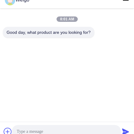
NOx सेंसर 12V A0009050008
सेंसर मर्सिडीज जीएलके250 ई250
5WK96681D
ओईएम 5WK96682A
सबसे अच्छी कीमत पाएं
सबसे अच्छी कीमत पाएं
A0009057000
8:01 AM
Good day, what product are you looking for?
1997 से 2017 तक VOL XC40
एसयूवी के लिए नोक्स सेंसर OEM
22303390 5WK97367
सबसे अच्छी कीमत पाएं