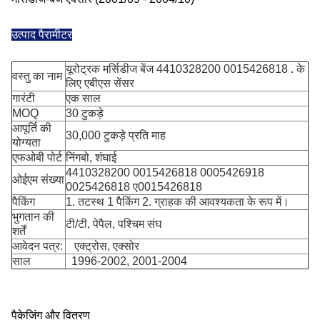
उत्पाद पैरामीटर
यूरोट्रक मर्सिडीज बेंज 4410328200 0015426818 . के
वस्तु का नाम
लिए एबीएस सेंसर
गारंटी
एक साल
MOQ
30 टुकड़े
आपूर्ति की
30,000 टुकड़े प्रति माह
योग्यता
एफओबी पोर्ट
निंगबो, शंघाई
4410328200 0015426818 0005426918
ओईएम संख्या
0025426818 ए0015426818
पैकिंग
1. तटस्थ 1 पैकिंग 2. ग्राहक की आवश्यकता के रूप में।
भुगतान की
टी/टी, पेपैल, पश्चिम संघ
शर्तें
आवेदन पत्र:
एक्ट्रोस, एक्सोर
साल
1996-2002, 2001-2004
पैकेजिंग और वितरण