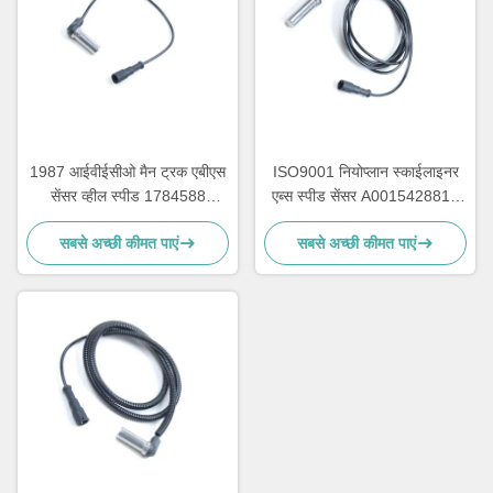
1987 आईवीईसीओ मैन ट्रक एबीएस
ISO9001 नियोप्लान स्काईलाइनर
सेंसर व्हील स्पीड 1784588
एब्स स्पीड सेंसर A0015428818
5021170125 1506005
0015423318
सबसे अच्छी कीमत पाएं
सबसे अच्छी कीमत पाएं