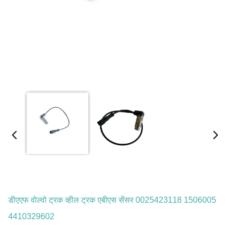
डीएएफ वोल्वो ट्रक व्हील ट्रक एबीएस सेंसर 0025423118 1506005
4410329602