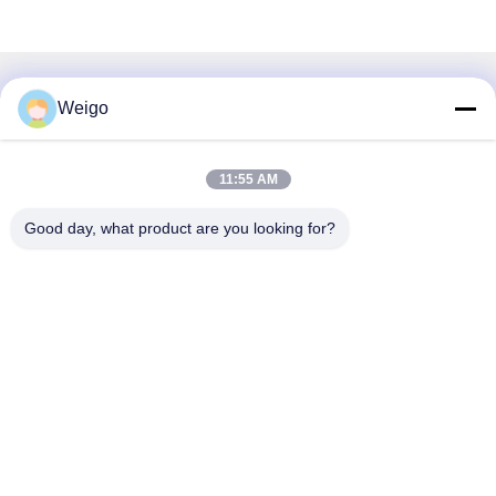
संबंधित उत्पाद
Weigo
11:55 AM
Good day, what product are you looking for?
वीडियो
A6805401917 A6805402417
7420889280 20889280
फ्रेटलाइनर डेट्रायट के लिए निकास
7420451990 20451990 EGT
तापमान सेंसर
सेंसर DEUTZ ट्रक के लिए
सबसे अच्छी कीमत पाएं
सबसे अच्छी कीमत पाएं