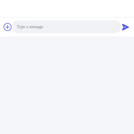
Photo
स्कैनिया ओई 2265872 2253825
0075424618 मर्सिडीज बेंज ट्रक
Video Call
1882567 के लिए ट्रक निकास
A0075424618 के लिए निकास गैस
तापमान ईजीटी सेंसर
तापमान सेंसर
Audio Call
सबसे अच्छी कीमत पाएं
सबसे अच्छी कीमत पाएं