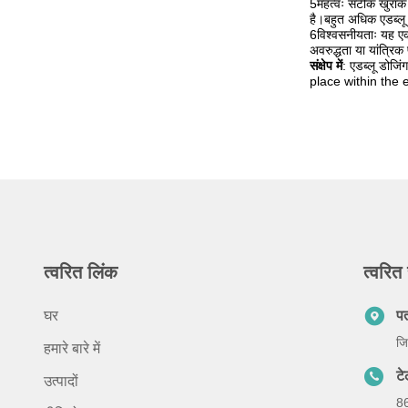
5महत्वः सटीक खुराक म
है।बहुत अधिक एडब्लू
6विश्वसनीयताः यह एक 
अवरुद्धता या यांत्रि
संक्षेप में
: एडब्लू डोज
place within the
त्वरित लिंक
त्वरित 
घर
प
जि
हमारे बारे में
ट
उत्पादों
8