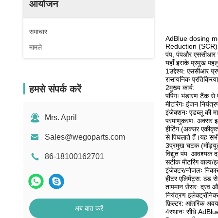
आयोजन
समाचार
AdBlue dosing mod
Reduction (SCR) sys
मामले
पंप, पंपऔर एससीआर उत
यहाँ इसके प्रमुख पहल
1उद्देश्य: एससीआर प
रासायनिक प्रतिक्रिय
हमसे संपर्क करें
2मुख्य कार्य:
पंपिंगः भंडारण टैंक स
मीटरिंगः इंजन नियंत्
इंजेक्शनः एडब्लू की 
Mrs. April
परमाणुकरण: अक्सर इसम
हीटिंग (अक्सर एकीकृत
Sales@wegoparts.com
से पिघलाते हैं।यह सभ
3प्रमुख घटक (मॉड्यू
विद्युत पंप: आवश्यक 
86-18100162701
सटीक मीटरिंग वाल्व/
इंजेक्टर/नोजलः निकास 
हीटर एलिमेंट्स: ठंड 
तापमान सेंसर: द्रव औ
नियंत्रण इलेक्ट्रॉनि
फ़िल्टर: आंतरिक अवयवो
अब बात करें
4स्थानः सीधे AdBlue