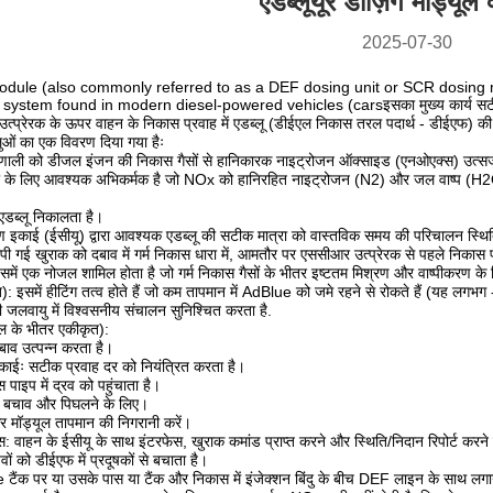
एडब्लूयूर डोज़िंग मॉड्यूल 
2025-07-30
ule‌ (also commonly referred to as a ‌DEF dosing unit‌ or ‌SCR dosing mo
tem found in modern diesel-powered vehicles (carsइसका मुख्य कार्य सटीक माप, पंप, पं
्प्रेरक के ऊपर वाहन के निकास प्रवाह में एडब्लू (डीईएल निकास तरल पदार्थ - डीईएफ) की एक
ुओं का एक विवरण दिया गया हैः
्रणाली को डीजल इंजन की निकास गैसों से हानिकारक नाइट्रोजन ऑक्साइड (एनओएक्स) उत्सर्
ा के लिए आवश्यक अभिकर्मक है जो NOx को हानिरहित नाइट्रोजन (N2) और जल वाष्प (H2O) 
े एडब्लू निकालता है।
रण इकाई (ईसीयू) द्वारा आवश्यक एडब्लू की सटीक मात्रा को वास्तविक समय की परिचालन स्थि
मापी गई खुराक को दबाव में गर्म निकास धारा में, आमतौर पर एससीआर उत्प्रेरक से पहले निकास प
ें एक नोजल शामिल होता है जो गर्म निकास गैसों के भीतर इष्टतम मिश्रण और वाष्पीकरण के लि
): इसमें हीटिंग तत्व होते हैं जो कम तापमान में AdBlue को जमे रहने से रोकते हैं (यह ल
ी जलवायु में विश्वसनीय संचालन सुनिश्चित करता है.
ल के भीतर एकीकृत):
दबाव उत्पन्न करता है।
इकाईः सटीक प्रवाह दर को नियंत्रित करता है।
पाइप में द्रव को पहुंचाता है।
से बचाव और पिघलने के लिए।
र मॉड्यूल तापमान की निगरानी करें।
क्स: वाहन के ईसीयू के साथ इंटरफेस, खुराक कमांड प्राप्त करने और स्थिति/निदान रिपोर्ट करने
ं को डीईएफ में प्रदूषकों से बचाता है।
 टैंक पर या उसके पास या टैंक और निकास में इंजेक्शन बिंदु के बीच DEF लाइन के साथ लगा