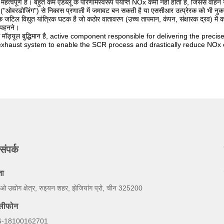
हत्वपूर्ण है। बहुत कम एडब्लू के परिणामस्वरूप पर्याप्त NOx कमी नहीं होती है, जिससे वा
 ("ओवरडोजिंग") से निकास प्रणाली में जमावट बन सकती है या एससीआर उत्प्रेरक को भी नुक
जटिल विद्युत यांत्रिक घटक है जो कठोर वातावरण (उच्च तापमान, कंपन, संक्षारक द्रव) में क
क पहनने।
िंग मॉड्यूल बुद्धिमान है, active component responsible for delivering the p
 exhaust system to enable the SCR process and drastically reduce NOx 
संपर्क
ता
ओ उद्योग क्षेत्र, रुइयन शहर, झेजियांग प्रो, चीन 325200
ेलीफोन
6-18100162701