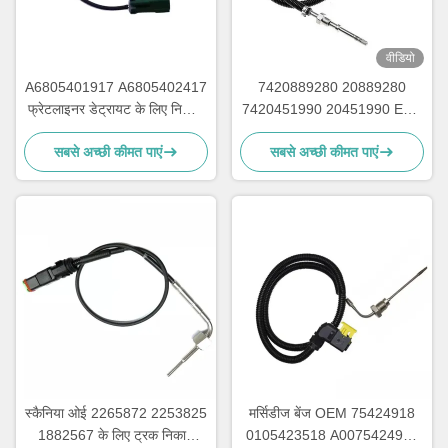
वीडियो
A6805401917 A6805402417
7420889280 20889280
फ्रेटलाइनर डेट्रायट के लिए निकास
7420451990 20451990 EGT
तापमान सेंसर
सेंसर DEUTZ ट्रक के लिए
सबसे अच्छी कीमत पाएं
सबसे अच्छी कीमत पाएं
स्कैनिया ओई 2265872 2253825
मर्सिडीज बेंज OEM 75424918
1882567 के लिए ट्रक निकास
0105423518 A0075424918