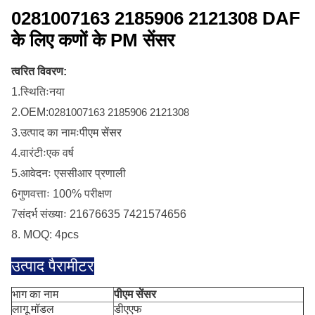
0281007163 2185906 2121308 DAF
के लिए कणों के PM सेंसर
त्वरित विवरण:
1.
स्थितिः
नया
2.
OEM:
0281007163 2185906 2121308
3.
उत्पाद का नामः
पीएम सेंसर
4.
वारंटीःएक वर्ष
5.
आवेदनः एससीआर प्रणाली
6गुणवत्ताः 100% परीक्षण
7संदर्भ संख्याः 21676635 7421574656
8. MOQ: 4pcs
उत्पाद पैरामीटर
भाग का नाम
पीएम सेंसर
लागू मॉडल
डीएएफ