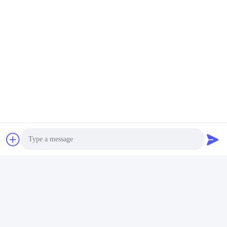
वीडियो
वीडियो
0281006611 0281006612
55504592 55508293
7557052 39265-2F250
0281007351 कण पदार्थ पीएम
392652F250 पीएम सेंसर हुंडई
सेंसर शेवरलेट जीएमसी के लिए
सबसे अच्छी कीमत पाएं
सबसे अच्छी कीमत पाएं
किआ के लिए
Photo
Video Call