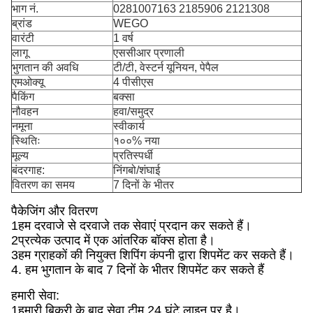
भाग नं.
0281007163 2185906 2121308
ब्रांड
WEGO
वारंटी
1 वर्ष
लागू
एससीआर प्रणाली
भुगतान की अवधि
टी/टी, वेस्टर्न यूनियन, पेपैल
एमओक्यू
4 पीसीएस
पैकिंग
बक्सा
नौवहन
हवा/समुद्र
नमूना
स्वीकार्य
स्थितिः
१००% नया
मूल्य
प्रतिस्पर्धी
बंदरगाह:
निंगबो/शंघाई
वितरण का समय
7 दिनों के भीतर
पैकेजिंग और वितरण
1हम दरवाजे से दरवाजे तक सेवाएं प्रदान कर सकते हैं।
2प्रत्येक उत्पाद में एक आंतरिक बॉक्स होता है।
3हम ग्राहकों की नियुक्त शिपिंग कंपनी द्वारा शिपमेंट कर सकते हैं।
4. हम भुगतान के बाद 7 दिनों के भीतर शिपमेंट कर सकते हैं
हमारी सेवा:
1हमारी बिक्री के बाद सेवा टीम 24 घंटे लाइन पर है।