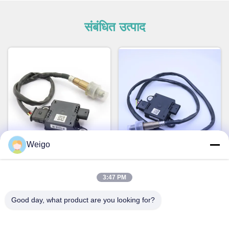
संबंधित उत्पाद
Weigo
जीप ग्रैंड चेरोकी 68146140AC
JX61-5L239-DC
68249512AA 68249512AB
JX615L239DC फोर्ड के लिए
3:47 PM
68249512AC के लिए पीएम सेंसर
पार्टिकुलेट मैटर PM सेंसर
सबसे अच्छी कीमत पाएं
सबसे अच्छी कीमत पाएं
Good day, what product are you looking for?